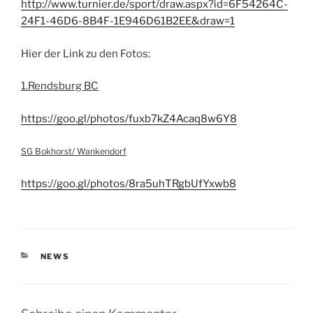
http://www.turnier.de/sport/draw.aspx?id=6F54264C-
24F1-46D6-8B4F-1E946D61B2EE&draw=1
Hier der Link zu den Fotos:
1.Rendsburg BC
https://goo.gl/photos/fuxb7kZ4Acaq8w6Y8
SG Bokhorst/ Wankendorf
https://goo.gl/photos/8ra5uhTRgbUfYxwb8
KATEGORIEN
NEWS