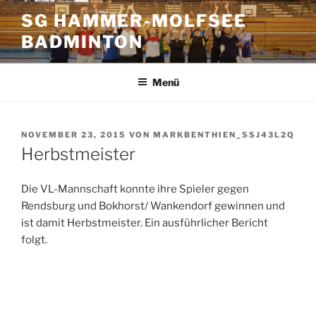
Zum
SG HAMMER-MOLFSEE
Inhalt
BADMINTON
springen
Menü
VERÖFFENTLICHT
NOVEMBER 23, 2015
VON
MARKBENTHIEN_SSJ43L2Q
AM
Herbstmeister
Die VL-Mannschaft konnte ihre Spieler gegen
Rendsburg und Bokhorst/ Wankendorf gewinnen und
ist damit Herbstmeister. Ein ausführlicher Bericht
folgt.