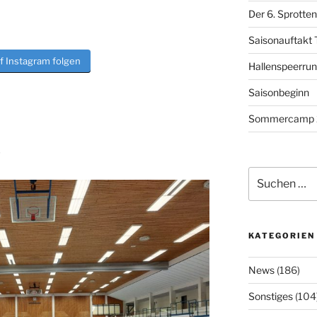
Der 6. Sprotten
Saisonauftakt 
f Instagram folgen
Hallenspeerrung
Saisonbeginn
Sommercamp 
p
Suchen
nach:
KATEGORIEN
News
(186)
Sonstiges
(104