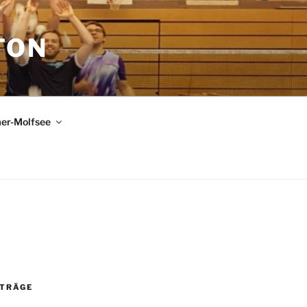
TON
er-Molfsee
ITRÄGE