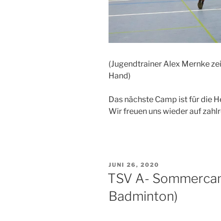
(Jugendtrainer Alex Mernke zei
Hand)
Das nächste Camp ist für die He
Wir freuen uns wieder auf zah
VERÖFFENTLICHT
JUNI 26, 2020
AM
TSV A- Sommercamp
Badminton)