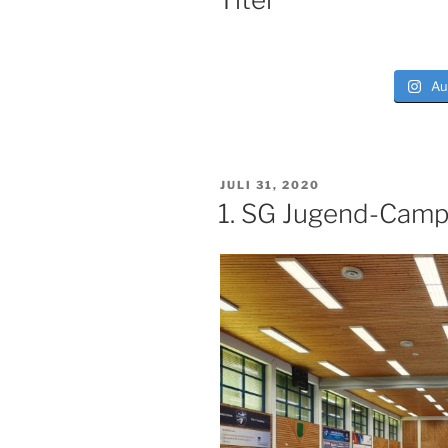
Au
VERÖFFENTLICHT
JULI 31, 2020
AM
1. SG Jugend-Cam