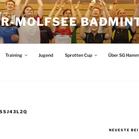
R-MOLFSEE BADMIN
Training
Jugend
Sprotten Cup
Über SG Hamm
SSJ43L2Q
NEUESTE BE