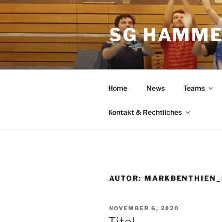
Zum
Inhalt
SG HAMME
springen
Home
News
Teams
Kontakt & Rechtliches
AUTOR:
MARKBENTHIEN_
VERÖFFENTLICHT
NOVEMBER 6, 2020
AM
Titel