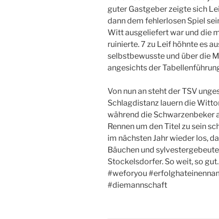
guter Gastgeber zeigte sich Lei
dann dem fehlerlosen Spiel se
Witt ausgeliefert war und die
ruinierte. 7 zu Leif höhnte es 
selbstbewusste und über die M
angesichts der Tabellenführung
Von nun an steht der TSV unges
Schlagdistanz lauern die Witt
während die Schwarzenbeker au
Rennen um den Titel zu sein sch
im nächsten Jahr wieder los, d
Bäuchen und sylvestergebeute
Stockelsdorfer. So weit, so 
#weforyou #erfolghateinenna
#diemannschaft