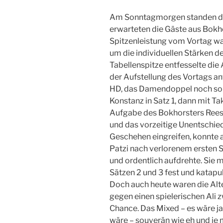
Am Sonntagmorgen standen dann
erwarteten die Gäste aus Bokh
Spitzenleistung vom Vortag war
um die individuellen Stärken d
Tabellenspitze entfesselte die
der Aufstellung des Vortags ant
HD, das Damendoppel noch sou
Konstanz in Satz 1, dann mit Ta
Aufgabe des Bokhorsters Reese
und das vorzeitige Unentschied
Geschehen eingreifen, konnte a
Patzi nach verlorenem ersten S
und ordentlich aufdrehte. Sie
Sätzen 2 und 3 fest und katapul
Doch auch heute waren die Alte
gegen einen spielerischen Ali 
Chance. Das Mixed – es wäre ja 
wäre – souverän wie eh und je m