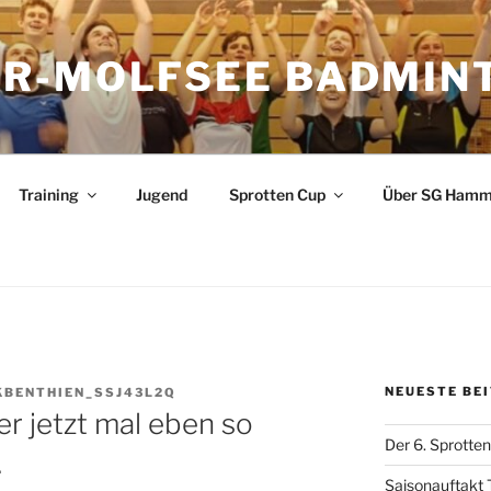
R-MOLFSEE BADMIN
Training
Jugend
Sprotten Cup
Über SG Hamm
NEUESTE BE
BENTHIEN_SSJ43L2Q
r jetzt mal eben so
Der 6. Sprotten
…
Saisonauftakt 