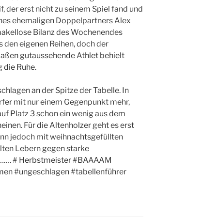
f, der erst nicht zu seinem Spiel fand und
ines ehemaligen Doppelpartners Alex
 makellose Bilanz des Wochenendes
aus den eigenen Reihen, doch der
aßen gutaussehende Athlet behielt
 die Ruhe.
chlagen an der Spitze der Tabelle. In
orfer mit nur einem Gegenpunkt mehr,
f Platz 3 schon ein wenig aus dem
einen. Für die Altenholzer geht es erst
ann jedoch mit weihnachtsgefüllten
lten Lebern gegen starke
gut……. # Herbstmeister #BAAAAM
men #ungeschlagen #tabellenführer