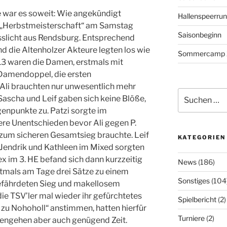
ar es soweit: Wie angekündigt
Hallenspeerrung
n „Herbstmeisterschaft“ am Samstag
Saisonbeginn
slicht aus Rendsburg. Entsprechend
 die Altenholzer Akteure legten los wie
Sommercamp 
:13 waren die Damen, erstmals mit
Damendoppel, die ersten
 Ali brauchten nur unwesentlich mehr
Suchen
. Sascha und Leif gaben sich keine Blöße,
nach:
genpunkte zu. Patzi sorgte im
ere Unentschieden bevor Ali gegen P.
 zum sicheren Gesamtsieg brauchte. Leif
KATEGORIEN
 Jendrik und Kathleen im Mixed sorgten
ex im 3. HE befand sich dann kurzzeitig
News
(186)
stmals am Tage drei Sätze zu einem
Sonstiges
(104
efährdeten Sieg und makellosem
ie TSV’ler mal wieder ihr gefürchtetes
Spielbericht
(2)
ht zu Nohoholl“ anstimmen, hatten hierfür
Turniere
(2)
engehen aber auch genügend Zeit.