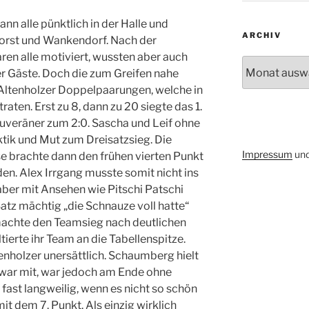
 alle pünktlich in der Halle und
ARCHIV
orst und Wankendorf. Nach der
en alle motiviert, wussten aber auch
Archiv
er Gäste. Doch die zum Greifen nahe
 Altenholzer Doppelpaarungen, welche in
raten. Erst zu 8, dann zu 20 siegte das 1.
veräner zum 2:0. Sascha und Leif ohne
ktik und Mut zum Dreisatzsieg. Die
Impressum
un
 brachte dann den frühen vierten Punkt
en. Alex Irrgang musste somit nicht ins
ber mit Ansehen wie Pitschi Patschi
atz mächtig „die Schnauze voll hatte“
 machte den Teamsieg nach deutlichen
tierte ihr Team an die Tabellenspitze.
nholzer unersättlich. Schaumberg hielt
zwar mit, war jedoch am Ende ohne
fast langweilig, wenn es nicht so schön
it dem 7. Punkt. Als einzig wirklich