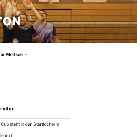
TON
er-Molfsee
ITRÄGE
 Cup steht in den Startlöchern!
Team I