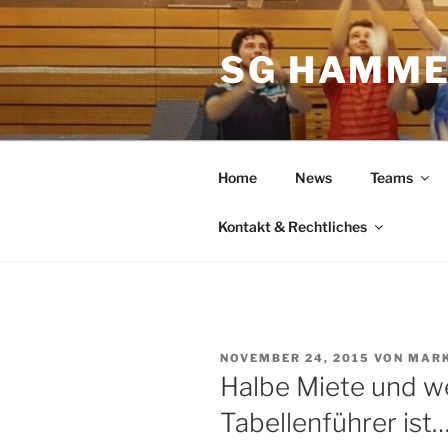
Zum
Inhalt
SG HAMME
springen
Home
News
Teams
Kontakt & Rechtliches
VERÖFFENTLICHT
NOVEMBER 24, 2015
VON
MARK
AM
Halbe Miete und we
Tabellenführer ist