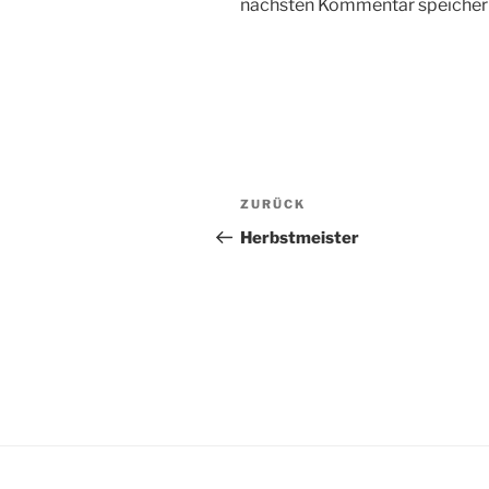
nächsten Kommentar speicher
Beitragsnavigation
Vorheriger
ZURÜCK
Beitrag
Herbstmeister