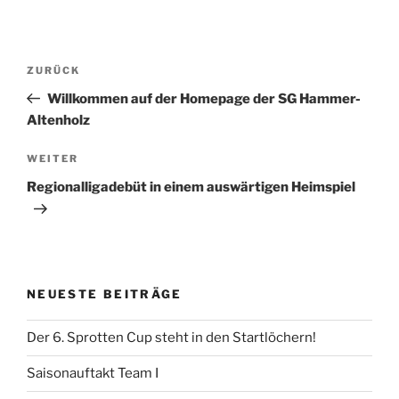
Beitragsnavigation
Vorheriger
ZURÜCK
Beitrag
Willkommen auf der Homepage der SG Hammer-
Altenholz
Nächster
WEITER
Beitrag
Regionalligadebüt in einem auswärtigen Heimspiel
NEUESTE BEITRÄGE
Der 6. Sprotten Cup steht in den Startlöchern!
Saisonauftakt Team I