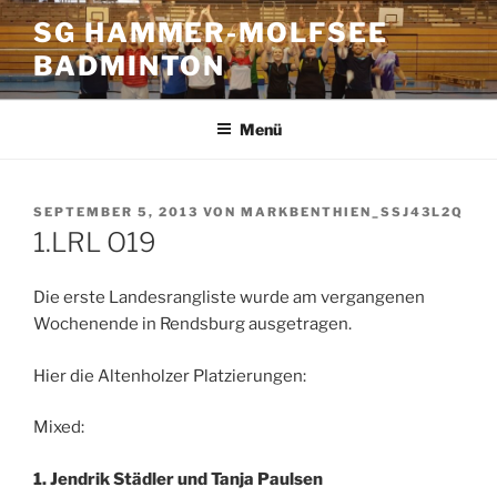
Zum
SG HAMMER-MOLFSEE
Inhalt
BADMINTON
springen
Menü
VERÖFFENTLICHT
SEPTEMBER 5, 2013
VON
MARKBENTHIEN_SSJ43L2Q
AM
1.LRL O19
Die erste Landesrangliste wurde am vergangenen
Wochenende in Rendsburg ausgetragen.
Hier die Altenholzer Platzierungen:
Mixed:
1. Jendrik Städler und Tanja Paulsen