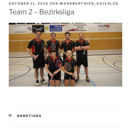
VERÖFFENTLICHT
OKTOBER 11, 2016
VON
MARKBENTHIEN_SSJ43L2Q
AM
Team 2 – Bezirksliga
KATEGORIEN
SONSTIGES