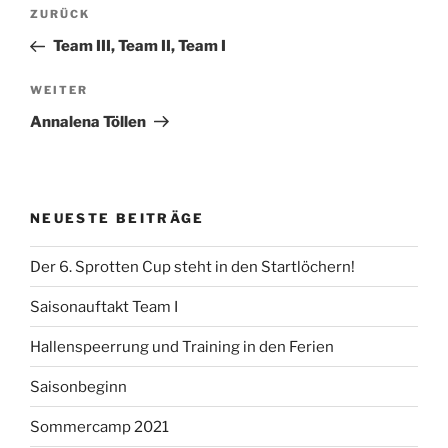
Beitragsnavigation
Vorheriger
ZURÜCK
Beitrag
Team III, Team II, Team I
Nächster
WEITER
Beitrag
Annalena Töllen
NEUESTE BEITRÄGE
Der 6. Sprotten Cup steht in den Startlöchern!
Saisonauftakt Team I
Hallenspeerrung und Training in den Ferien
Saisonbeginn
Sommercamp 2021