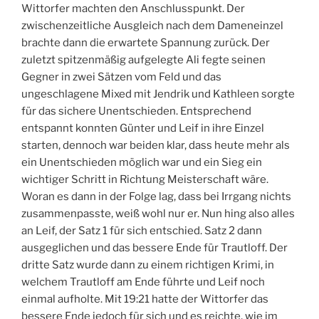
Wittorfer machten den Anschlusspunkt. Der
zwischenzeitliche Ausgleich nach dem Dameneinzel
brachte dann die erwartete Spannung zurück. Der
zuletzt spitzenmäßig aufgelegte Ali fegte seinen
Gegner in zwei Sätzen vom Feld und das
ungeschlagene Mixed mit Jendrik und Kathleen sorgte
für das sichere Unentschieden. Entsprechend
entspannt konnten Günter und Leif in ihre Einzel
starten, dennoch war beiden klar, dass heute mehr als
ein Unentschieden möglich war und ein Sieg ein
wichtiger Schritt in Richtung Meisterschaft wäre.
Woran es dann in der Folge lag, dass bei Irrgang nichts
zusammenpasste, weiß wohl nur er. Nun hing also alles
an Leif, der Satz 1 für sich entschied. Satz 2 dann
ausgeglichen und das bessere Ende für Trautloff. Der
dritte Satz wurde dann zu einem richtigen Krimi, in
welchem Trautloff am Ende führte und Leif noch
einmal aufholte. Mit 19:21 hatte der Wittorfer das
bessere Ende jedoch für sich und es reichte, wie im