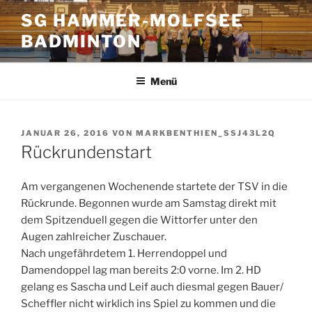
Zum
SG HAMMER-MOLFSEE
Inhalt
BADMINTON
springen
Menü
VERÖFFENTLICHT
JANUAR 26, 2016
VON
MARKBENTHIEN_SSJ43L2Q
AM
Rückrundenstart
Am vergangenen Wochenende startete der TSV in die
Rückrunde. Begonnen wurde am Samstag direkt mit
dem Spitzenduell gegen die Wittorfer unter den
Augen zahlreicher Zuschauer.
Nach ungefährdetem 1. Herrendoppel und
Damendoppel lag man bereits 2:0 vorne. Im 2. HD
gelang es Sascha und Leif auch diesmal gegen Bauer/
Scheffler nicht wirklich ins Spiel zu kommen und die