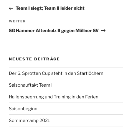
Beitrag
Team I siegt; Team II leider nicht
Nächster
WEITER
Beitrag
SG Hammer Altenholz II gegen Möllner SV
NEUESTE BEITRÄGE
Der 6. Sprotten Cup steht in den Startlöchern!
Saisonauftakt Team I
Hallenspeerrung und Training in den Ferien
Saisonbeginn
Sommercamp 2021