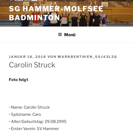
Zum
SG HAMMER-MOLFSEE
Inhalt
BADMINTON
springen
Menü
VERÖFFENTLICHT
JANUAR 18, 2018
VON
MARKBENTHIEN_SSJ43L2Q
AM
Carolin Struck
Foto folgt
• Name: Carolin Struck
• Spitzname: Caro
• Alter/Geburtstag: 29.08.1995
• Erster Verein: SV Hammer