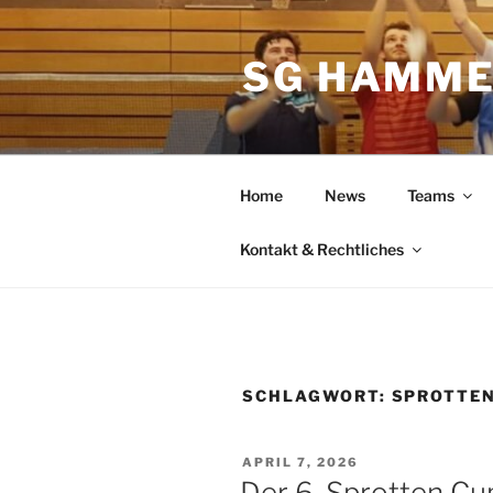
Zum
Inhalt
SG HAMME
springen
Home
News
Teams
Kontakt & Rechtliches
SCHLAGWORT:
SPROTTEN
VERÖFFENTLICHT
APRIL 7, 2026
AM
Der 6. Sprotten Cup