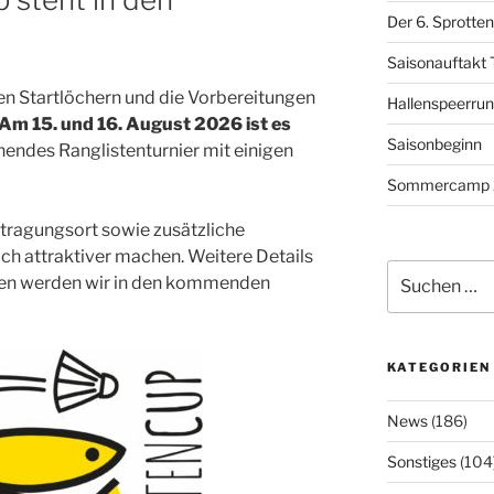
Der 6. Sprotten
Saisonauftakt 
den Startlöchern und die Vorbereitungen
Hallenspeerrung
Am 15. und 16. August 2026 ist es
Saisonbeginn
nendes Ranglistenturnier mit einigen
Sommercamp 
stragungsort sowie zusätzliche
och attraktiver machen. Weitere Details
Suchen
onen werden wir in den kommenden
nach:
KATEGORIEN
News
(186)
Sonstiges
(104