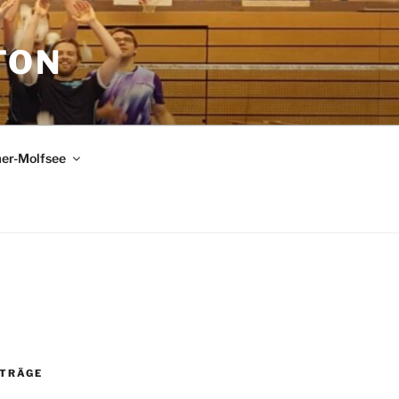
TON
er-Molfsee
ITRÄGE